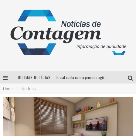
ÚLTIMAS NOTÍCIAS
Brasil conta com a primeira agência especializada exclusivamente no setor de bebidas
Home
Notícias
Thiaguinho em BH: pré-venda liberada para o show da turnê “Bem Black”
Votação para o concurso Rainha do Pedro Leopoldo Rodeio Show 2026 é liberada no G1
Suzy Brasil desembarca em Belo Horizonte nesta quinta-feira com o espetáculo “Uma Noite Horripilante”