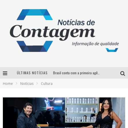
ÚLTIMAS NOTÍCIAS
Brasil conta com a primeira agência especializada exclusivamente no setor de bebidas
Home
Notícias
Cultura
Thiaguinho em BH: pré-venda liberada para o show da turnê “Bem Black”
Votação para o concurso Rainha do Pedro Leopoldo Rodeio Show 2026 é liberada no G1
Suzy Brasil desembarca em Belo Horizonte nesta quinta-feira com o espetáculo “Uma Noite Horripilante”