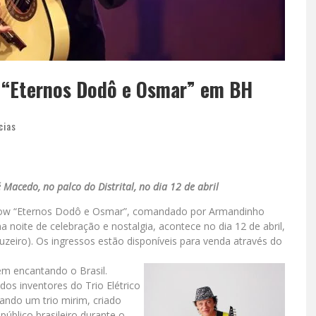
 “Eternos Dodô e Osmar” em BH
cias
 Macedo, no palco do Distrital, no dia 12 de abril
 show “Eternos Dodô e Osmar”, comandado por Armandinho
oite de celebração e nostalgia, acontece no dia 12 de abril,
Cruzeiro). Os ingressos estão disponíveis para venda através do
m encantando o Brasil.
os inventores do Trio Elétrico
ando um trio mirim, criado
público brasileiro durante o