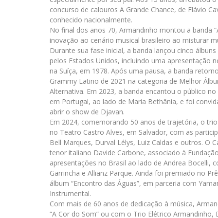
concurso de calouros A Grande Chance, de Flávio C
conhecido nacionalmente.
No final dos anos 70, Armandinho montou a banda “
inovação ao cenário musical brasileiro ao misturar m
Durante sua fase inicial, a banda lançou cinco álbuns
pelos Estados Unidos, incluindo uma apresentação no
na Suíça, em 1978. Após uma pausa, a banda retorno
Grammy Latino de 2021 na categoria de Melhor Álb
Alternativa. Em 2023, a banda encantou o público no 
em Portugal, ao lado de Maria Bethânia, e foi convi
abrir o show de Djavan.
Em 2024, comemorando 50 anos de trajetória, o trio
no Teatro Castro Alves, em Salvador, com as partici
Bell Marques, Durval Lélys, Luiz Caldas e outros. 
tenor italiano Davide Carbone, associado à Fundaçã
apresentações no Brasil ao lado de Andrea Bocelli
Garrincha e Allianz Parque. Ainda foi premiado no Pr
álbum “Encontro das Águas”, em parceria com Yaman
Instrumental.
Com mais de 60 anos de dedicação à música, Armandi
“A Cor do Som” ou com o Trio Elétrico Armandinho,