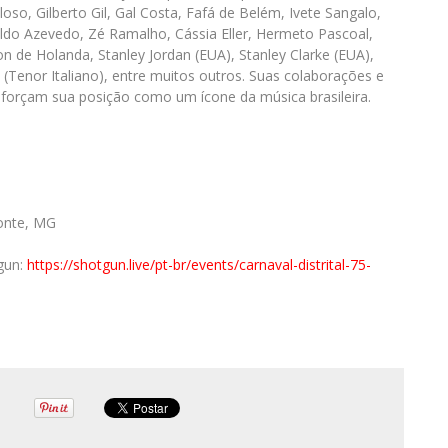
loso, Gilberto Gil, Gal Costa, Fafá de Belém, Ivete Sangalo,
do Azevedo, Zé Ramalho, Cássia Eller, Hermeto Pascoal,
n de Holanda, Stanley Jordan (EUA), Stanley Clarke (EUA),
Tenor Italiano), entre muitos outros. Suas colaborações e
eforçam sua posição como um ícone da música brasileira.
zonte, MG
gun:
https://shotgun.live/pt-br/
events/carnaval-distrital-75-