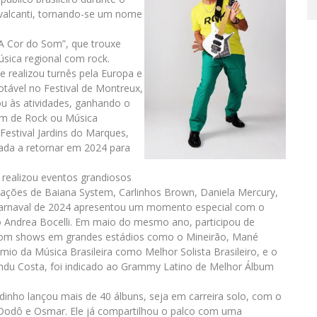
avalcanti, tornando-se um nome
A Cor do Som”, que trouxe
úsica regional com rock.
 e realizou turnês pela Europa e
tável no Festival de Montreux,
u às atividades, ganhando o
um de Rock ou Música
Festival Jardins do Marques,
dada a retornar em 2024 para
 realizou eventos grandiosos
pações de Baiana System, Carlinhos Brown, Daniela Mercury,
O Carnaval de 2024 apresentou um momento especial com o
o Andrea Bocelli. Em maio do mesmo ano, participou de
, com shows em grandes estádios como o Mineirão, Mané
êmio da Música Brasileira como Melhor Solista Brasileiro, e o
du Costa, foi indicado ao Grammy Latino de Melhor Álbum
nho lançou mais de 40 álbuns, seja em carreira solo, com o
 Dodô e Osmar. Ele já compartilhou o palco com uma