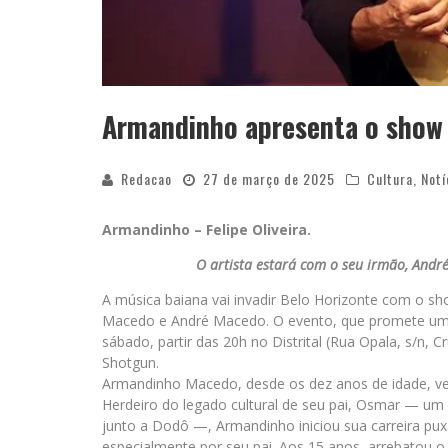
Armandinho apresenta o show
Redacao
27 de março de 2025
Cultura
,
Notí
Armandinho – Felipe Oliveira.
O artista estará com o seu irmão, André
A música baiana vai invadir Belo Horizonte com o
Macedo e André Macedo. O evento, que promete uma n
sábado, partir das 20h no Distrital (Rua Opala, s/n, 
Shotgun.
Armandinho Macedo, desde os dez anos de idade, ve
Herdeiro do legado cultural de seu pai, Osmar — um d
junto a Dodô —, Armandinho iniciou sua carreira pux
especialmente por seu pai. Aos 15 anos, arrebatou o 