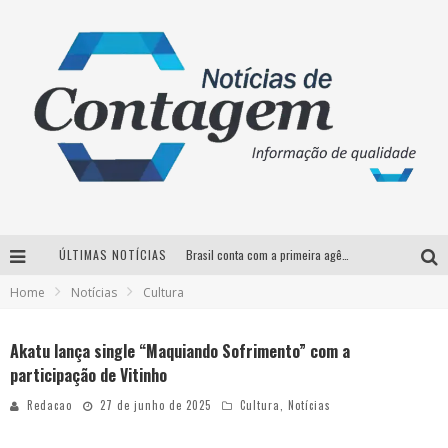
ÚLTIMAS NOTÍCIAS
Brasil conta com a primeira agência especializada exclusivamente no setor de bebidas
Home
Notícias
Cultura
Thiaguinho em BH: pré-venda liberada para o show da turnê “Bem Black”
Votação para o concurso Rainha do Pedro Leopoldo Rodeio Show 2026 é liberada no G1
Akatu lança single “Maquiando Sofrimento” com a
participação de Vitinho
Suzy Brasil desembarca em Belo Horizonte nesta quinta-feira com o espetáculo “Uma Noite Horripilante”
Redacao
27 de junho de 2025
Cultura
,
Notícias