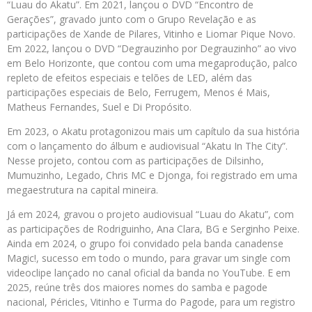
“Luau do Akatu”. Em 2021, lançou o DVD “Encontro de
Gerações”, gravado junto com o Grupo Revelação e as
participações de Xande de Pilares, Vitinho e Liomar Pique Novo.
Em 2022, lançou o DVD “Degrauzinho por Degrauzinho” ao vivo
em Belo Horizonte, que contou com uma megaprodução, palco
repleto de efeitos especiais e telões de LED, além das
participações especiais de Belo, Ferrugem, Menos é Mais,
Matheus Fernandes, Suel e Di Propósito.
Em 2023, o Akatu protagonizou mais um capítulo da sua história
com o lançamento do álbum e audiovisual “Akatu In The City”.
Nesse projeto, contou com as participações de Dilsinho,
Mumuzinho, Legado, Chris MC e Djonga, foi registrado em uma
megaestrutura na capital mineira.
Já em 2024, gravou o projeto audiovisual “Luau do Akatu”, com
as participações de Rodriguinho, Ana Clara, BG e Serginho Peixe.
Ainda em 2024, o grupo foi convidado pela banda canadense
Magic!, sucesso em todo o mundo, para gravar um single com
videoclipe lançado no canal oficial da banda no YouTube. E em
2025, reúne três dos maiores nomes do samba e pagode
nacional, Péricles, Vitinho e Turma do Pagode, para um registro