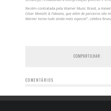
Recém-contratada pela Warner Music Brasil, a mine
César Menotti & Fabiano, que além de parceiros são 
Warner torna tudo ainda mais especial”
, celebra Brun
COMPARTILHAR:
COMENTÁRIOS