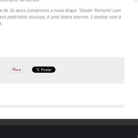
ira de 26 anos comemora a nova etapa:
“Dividir ‘Pernoite’ com
meus padrinhos musicais, é uma honra enorme. E assinar com a
a.