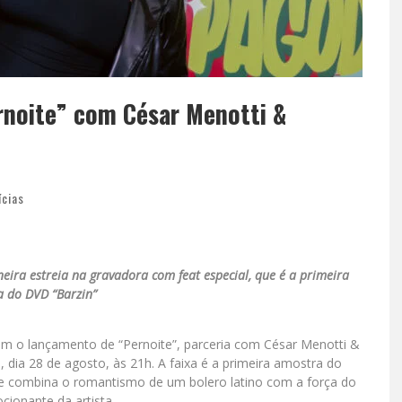
ernoite” com César Menotti &
ícias
eira estreia na gravadora com feat especial, que é a primeira
 do DVD “Barzin”
 com o lançamento de “Pernoite”, parceria com César Menotti &
, dia 28 de agosto, às 21h. A faixa é a primeira amostra do
e combina o romantismo de um bolero latino com a força do
cionante da artista.