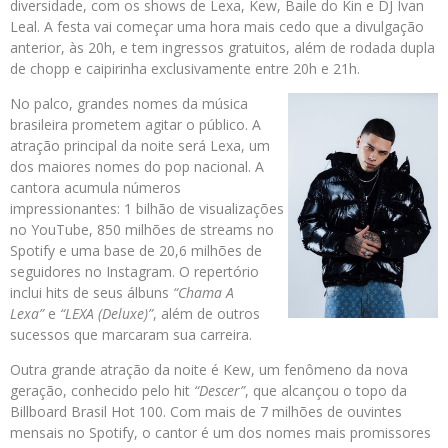
diversidade, com os shows de Lexa, Kew, Baile do Kin e DJ Ivan
Leal. A festa vai começar uma hora mais cedo que a divulgação
anterior, às 20h, e tem ingressos gratuitos, além de rodada dupla
de chopp e caipirinha exclusivamente entre 20h e 21h.
No palco, grandes nomes da música
brasileira prometem agitar o público. A
atração principal da noite será Lexa, um
dos maiores nomes do pop nacional. A
cantora acumula números
impressionantes: 1 bilhão de visualizações
no YouTube, 850 milhões de streams no
Spotify e uma base de 20,6 milhões de
seguidores no Instagram. O repertório
inclui hits de seus álbuns
“Chama A
Lexa”
e
“LEXA (Deluxe)”
, além de outros
sucessos que marcaram sua carreira.
Outra grande atração da noite é Kew, um fenômeno da nova
geração, conhecido pelo hit
“Descer”
, que alcançou o topo da
Billboard Brasil Hot 100. Com mais de 7 milhões de ouvintes
mensais no Spotify, o cantor é um dos nomes mais promissores