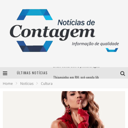
ÚLTIMAS NOTÍCIAS
Thiaguinho em BH: pré-venda liberada para o show da turnê “Bem Black”
Home
Notícias
Cultura
Votação para o concurso Rainha do Pedro Leopoldo Rodeio Show 2026 é liberada no G1
Suzy Brasil desembarca em Belo Horizonte nesta quinta-feira com o espetáculo “Uma Noite Horripilante”
Brasil conta com a primeira agência especializada exclusivamente no setor de bebidas