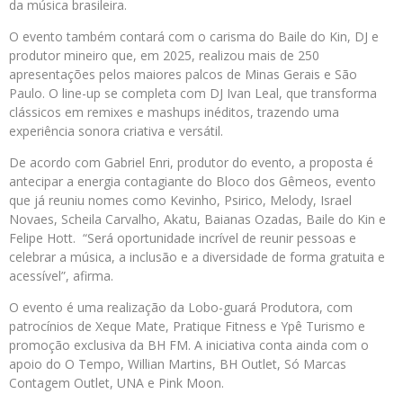
da música brasileira.
O evento também contará com o carisma do Baile do Kin, DJ e
produtor mineiro que, em 2025, realizou mais de 250
apresentações pelos maiores palcos de Minas Gerais e São
Paulo. O line-up se completa com DJ Ivan Leal, que transforma
clássicos em remixes e mashups inéditos, trazendo uma
experiência sonora criativa e versátil.
De acordo com Gabriel Enri, produtor do evento, a proposta é
antecipar a energia contagiante do Bloco dos Gêmeos, evento
que já reuniu nomes como Kevinho, Psirico, Melody, Israel
Novaes, Scheila Carvalho, Akatu, Baianas Ozadas, Baile do Kin e
Felipe Hott. “Será oportunidade incrível de reunir pessoas e
celebrar a música, a inclusão e a diversidade de forma gratuita e
acessível”, afirma.
O evento é uma realização da Lobo-guará Produtora, com
patrocínios de Xeque Mate, Pratique Fitness e Ypê Turismo e
promoção exclusiva da BH FM. A iniciativa conta ainda com o
apoio do O Tempo, Willian Martins, BH Outlet, Só Marcas
Contagem Outlet, UNA e Pink Moon.