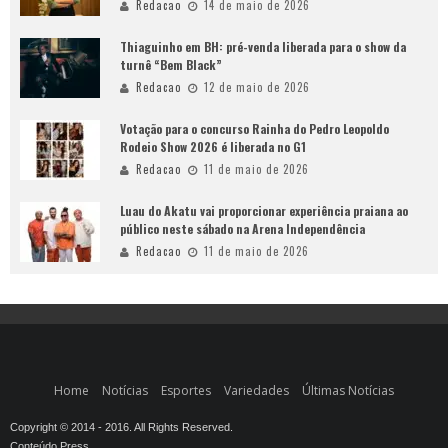
Redacao
14 de maio de 2026
Thiaguinho em BH: pré-venda liberada para o show da
turnê “Bem Black”
Redacao
12 de maio de 2026
Votação para o concurso Rainha do Pedro Leopoldo
Rodeio Show 2026 é liberada no G1
Redacao
11 de maio de 2026
Luau do Akatu vai proporcionar experiência praiana ao
público neste sábado na Arena Independência
Redacao
11 de maio de 2026
Home
Notícias
Esportes
Variedades
Últimas Notícias
Copyright © 2014 - 2016. All Rights Reserved.
Conteúdo Press