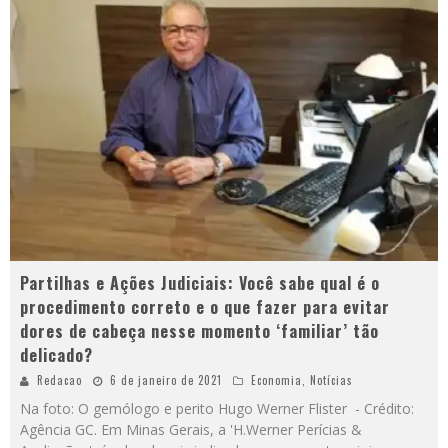
Partilhas e Ações Judiciais: Você sabe qual é o
procedimento correto e o que fazer para evitar
dores de cabeça nesse momento ‘familiar’ tão
delicado?
Redacao
6 de janeiro de 2021
Economia
,
Notícias
Na foto: O gemólogo e perito Hugo Werner Flister - Crédito:
Agência GC. Em Minas Gerais, a 'H.Werner Perícias &