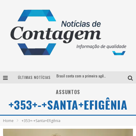
Brasil conta com a primeira agência especializada exclusivamente no setor de bebidas
ÚLTIMAS NOTÍCIAS
Thiaguinho em BH: pré-venda liberada para o show da turnê “Bem Black”
ASSUNTOS
Votação para o concurso Rainha do Pedro Leopoldo Rodeio Show 2026 é liberada no G1
+353+-+SANTA+EFIGÊNIA
Suzy Brasil desembarca em Belo Horizonte nesta quinta-feira com o espetáculo “Uma Noite Horripilante”
Home
+353+-+Santa+Efigênia