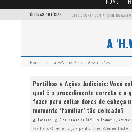
HOME
N
ÚLTIMAS NOTÍCIAS
A ‘H
Home
a ‘H.Werner Perícias & Avaliações’
Partilhas e Ações Judiciais: Você sa
qual é o procedimento correto e o 
fazer para evitar dores de cabeça 
momento ‘familiar’ tão delicado?
Redacao
6 de janeiro de 2021
Economia
,
Notícias
Na foto: O gemólogo e perito Hugo Werner Flister -