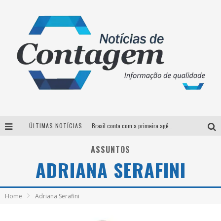
ÚLTIMAS NOTÍCIAS
Brasil conta com a primeira agência especializada exclusivamente no setor de bebidas
Thiaguinho em BH: pré-venda liberada para o show da turnê “Bem Black”
ASSUNTOS
ADRIANA SERAFINI
Votação para o concurso Rainha do Pedro Leopoldo Rodeio Show 2026 é liberada no G1
Suzy Brasil desembarca em Belo Horizonte nesta quinta-feira com o espetáculo “Uma Noite Horripilante”
Home
Adriana Serafini