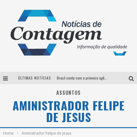
ÚLTIMAS NOTÍCIAS
Brasil conta com a primeira agência especializada exclusivamente no setor de bebidas
Thiaguinho em BH: pré-venda liberada para o show da turnê “Bem Black”
ASSUNTOS
AMINISTRADOR FELIPE
Votação para o concurso Rainha do Pedro Leopoldo Rodeio Show 2026 é liberada no G1
DE JESUS
Suzy Brasil desembarca em Belo Horizonte nesta quinta-feira com o espetáculo “Uma Noite Horripilante”
Home
Aministrador Felipe de Jesus