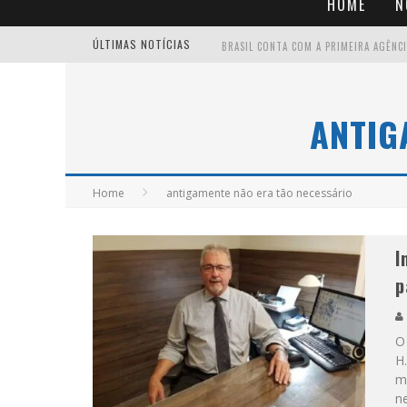
HOME
N
ÚLTIMAS NOTÍCIAS
ANTIG
Home
antigamente não era tão necessário
I
p
O 
H
m
n