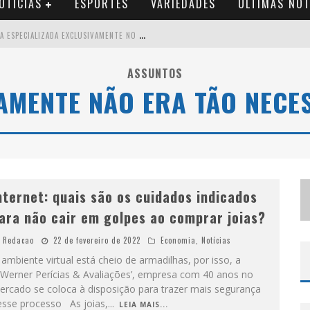
OTÍCIAS
ESPORTES
VARIEDADES
ÚLTIMAS NOT
B
RASIL CONTA COM A PRIMEIRA AGÊNCIA ESPECIALIZADA EXCLUSIVAMENTE NO SETOR DE BEBIDAS
T
HIAGUINHO EM BH: PRÉ-VENDA LIBERADA PARA O SHOW DA TURNÊ “BEM BLACK”
ASSUNTOS
AMENTE NÃO ERA TÃO NECE
V
OTAÇÃO PARA O CONCURSO RAINHA DO PEDRO LEOPOLDO RODEIO SHOW 2026 É LIBERADA NO G1
S
UZY BRASIL DESEMBARCA EM BELO HORIZONTE NESTA QUINTA-FEIRA COM O ESPETÁCULO “UMA NOITE HORRIPILANTE”
nternet: quais são os cuidados indicados
ara não cair em golpes ao comprar joias?
Redacao
22 de fevereiro de 2022
Economia
,
Notícias
ambiente virtual está cheio de armadilhas, por isso, a
.Werner Perícias & Avaliações’, empresa com 40 anos no
ercado se coloca à disposição para trazer mais segurança
esse processo As joias,
...
LEIA MAIS...