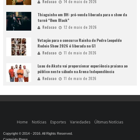
Redacao
14 de maio de 2026
Thiaguinho em BH: pré-venda liberada para o show da
turnê “Bem Black”
Redacao
12 de maio de 2026
Votação para o concurso Rainha do Pedro Leopoldo
Rodeio Show 2026 é liberada no G1
Redacao
11 de maio de 2026
Luau do Akatu vai proporcionar experiência praiana ao
público neste sábado na Arena Independência
Redacao
11 de maio de 2026
Home
Notícias
Esportes
Variedades
Últimas Notícias
Copyright © 2014 - 2016. All Rights Reserved.
Conteúdo Press