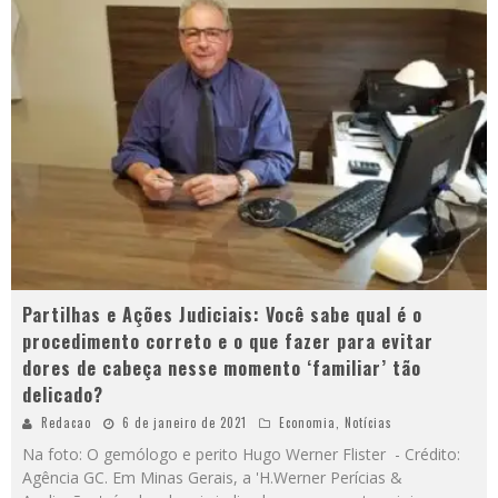
Partilhas e Ações Judiciais: Você sabe qual é o
procedimento correto e o que fazer para evitar
dores de cabeça nesse momento ‘familiar’ tão
delicado?
Redacao
6 de janeiro de 2021
Economia
,
Notícias
Na foto: O gemólogo e perito Hugo Werner Flister - Crédito:
Agência GC. Em Minas Gerais, a 'H.Werner Perícias &