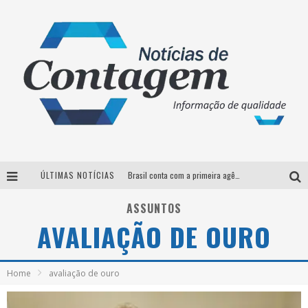
ÚLTIMAS NOTÍCIAS
Brasil conta com a primeira agência especializada exclusivamente no setor de bebidas
Thiaguinho em BH: pré-venda liberada para o show da turnê “Bem Black”
ASSUNTOS
AVALIAÇÃO DE OURO
Votação para o concurso Rainha do Pedro Leopoldo Rodeio Show 2026 é liberada no G1
Suzy Brasil desembarca em Belo Horizonte nesta quinta-feira com o espetáculo “Uma Noite Horripilante”
Home
avaliação de ouro