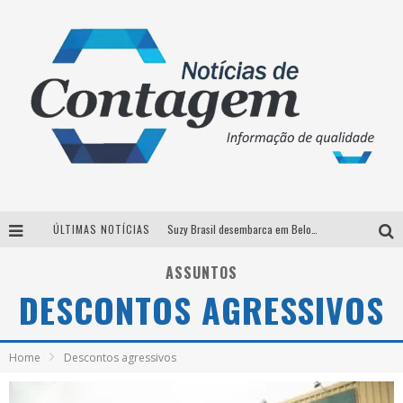
ÚLTIMAS NOTÍCIAS
Suzy Brasil desembarca em Belo Horizonte nesta quinta-feira com o espetáculo “Uma Noite Horripilante”
Brasil conta com a primeira agência especializada exclusivamente no setor de bebidas
ASSUNTOS
DESCONTOS AGRESSIVOS
Thiaguinho em BH: pré-venda liberada para o show da turnê “Bem Black”
Exposete 2026 já vendeu 70% dos ingressos a pouco mais de um mês do evento
Home
Descontos agressivos