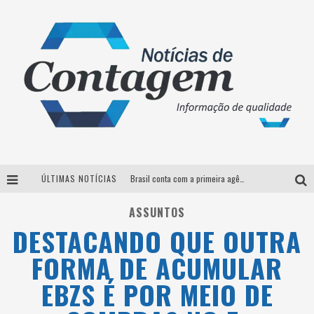
ÚLTIMAS NOTÍCIAS
Brasil conta com a primeira agência especializada exclusivamente no setor de bebidas
Thiaguinho em BH: pré-venda liberada para o show da turnê “Bem Black”
ASSUNTOS
DESTACANDO QUE OUTRA
Votação para o concurso Rainha do Pedro Leopoldo Rodeio Show 2026 é liberada no G1
FORMA DE ACUMULAR
Suzy Brasil desembarca em Belo Horizonte nesta quinta-feira com o espetáculo “Uma Noite Horripilante”
EBZS É POR MEIO DE