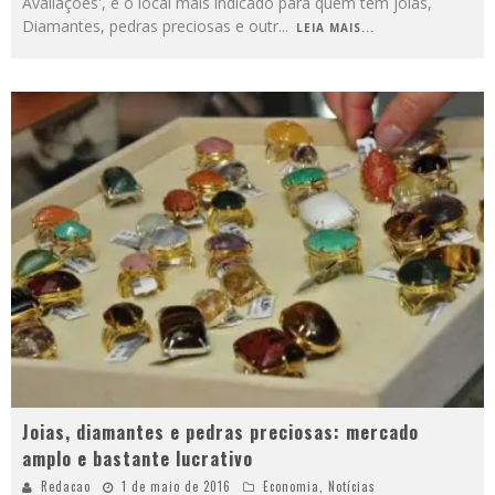
Avaliações', é o local mais indicado para quem tem joias,
Diamantes, pedras preciosas e outr
...
LEIA MAIS...
Joias, diamantes e pedras preciosas: mercado
amplo e bastante lucrativo
Redacao
1 de maio de 2016
Economia
,
Notícias