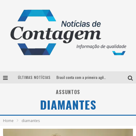
ÚLTIMAS NOTÍCIAS
Brasil conta com a primeira agência especializada exclusivamente no setor de bebidas
Thiaguinho em BH: pré-venda liberada para o show da turnê “Bem Black”
ASSUNTOS
DIAMANTES
Votação para o concurso Rainha do Pedro Leopoldo Rodeio Show 2026 é liberada no G1
Suzy Brasil desembarca em Belo Horizonte nesta quinta-feira com o espetáculo “Uma Noite Horripilante”
Home
diamantes