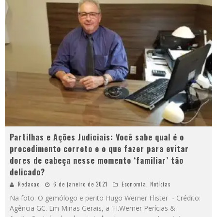
Partilhas e Ações Judiciais: Você sabe qual é o
procedimento correto e o que fazer para evitar
dores de cabeça nesse momento ‘familiar’ tão
delicado?
Redacao
6 de janeiro de 2021
Economia
,
Notícias
Na foto: O gemólogo e perito Hugo Werner Flister - Crédito:
Agência GC. Em Minas Gerais, a 'H.Werner Perícias &