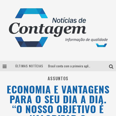
ÚLTIMAS NOTÍCIAS
Brasil conta com a primeira agência especializada exclusivamente no setor de bebidas
Thiaguinho em BH: pré-venda liberada para o show da turnê “Bem Black”
ASSUNTOS
ECONOMIA E VANTAGENS
Votação para o concurso Rainha do Pedro Leopoldo Rodeio Show 2026 é liberada no G1
PARA O SEU DIA A DIA.
Suzy Brasil desembarca em Belo Horizonte nesta quinta-feira com o espetáculo “Uma Noite Horripilante”
“O NOSSO OBJETIVO É