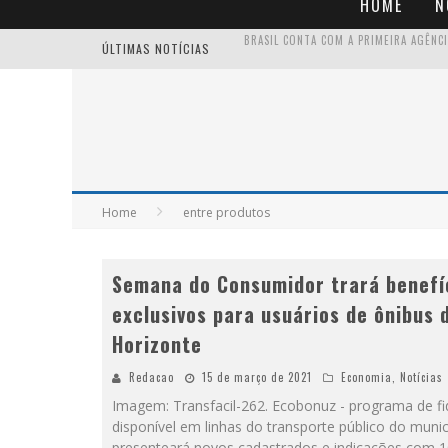
HOME
N
ÚLTIMAS NOTÍCIAS
Home
entre produtos
Semana do Consumidor trará benefí
exclusivos para usuários de ônibus 
Horizonte
Redacao
15 de março de 2021
Economia
,
Notícias
Imagem: Transfacil-262. Ecobonuz - programa de fi
disponível em linhas do transporte público do munic
presenteará novos cadastrados e indicações com 