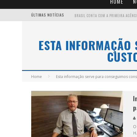
HOME
N
ÚLTIMAS NOTÍCIAS
ESTA INFORMAÇÃO 
CUST
Home
Esta informação serve para conseguimos cons
I
p
O 
H