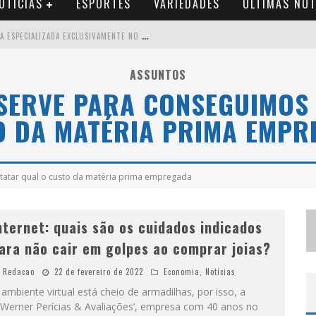
OTÍCIAS
ESPORTES
VARIEDADES
ÚLTIMAS NOT
B
RASIL CONTA COM A PRIMEIRA AGÊNCIA ESPECIALIZADA EXCLUSIVAMENTE NO SETOR DE BEBIDAS
T
HIAGUINHO EM BH: PRÉ-VENDA LIBERADA PARA O SHOW DA TURNÊ “BEM BLACK”
ASSUNTOS
SERVE PARA CONSEGUIMOS
V
OTAÇÃO PARA O CONCURSO RAINHA DO PEDRO LEOPOLDO RODEIO SHOW 2026 É LIBERADA NO G1
O DA MATÉRIA PRIMA EMPR
S
UZY BRASIL DESEMBARCA EM BELO HORIZONTE NESTA QUINTA-FEIRA COM O ESPETÁCULO “UMA NOITE HORRIPILANTE”
tatar qual o custo da matéria prima empregada
nternet: quais são os cuidados indicados
ara não cair em golpes ao comprar joias?
Redacao
22 de fevereiro de 2022
Economia
,
Notícias
ambiente virtual está cheio de armadilhas, por isso, a
.Werner Perícias & Avaliações’, empresa com 40 anos no