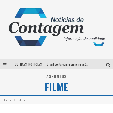
ÚLTIMAS NOTÍCIAS
Brasil conta com a primeira agência especializada exclusivamente no setor de bebidas
Thiaguinho em BH: pré-venda liberada para o show da turnê “Bem Black”
ASSUNTOS
FILME
Votação para o concurso Rainha do Pedro Leopoldo Rodeio Show 2026 é liberada no G1
Suzy Brasil desembarca em Belo Horizonte nesta quinta-feira com o espetáculo “Uma Noite Horripilante”
Home
Filme