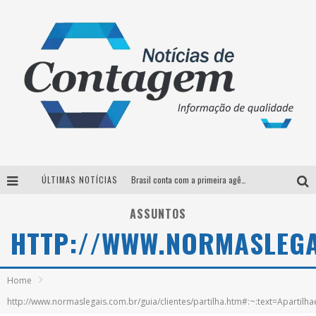
ÚLTIMAS NOTÍCIAS
Brasil conta com a primeira agência especializada exclusivamente no setor de bebidas
Thiaguinho em BH: pré-venda liberada para o show da turnê “Bem Black”
ASSUNTOS
HTTP://WWW.NORMASLEGAI
Votação para o concurso Rainha do Pedro Leopoldo Rodeio Show 2026 é liberada no G1
Suzy Brasil desembarca em Belo Horizonte nesta quinta-feira com o espetáculo “Uma Noite Horripilante”
Home
http://www.normaslegais.com.br/guia/clientes/partilha.htm#:~:text=Apartilha