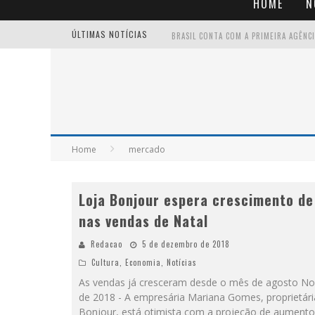
HOME
N
ÚLTIMAS NOTÍCIAS
Home
mercado
Loja Bonjour espera crescimento d
nas vendas de Natal
Redacao
5 de dezembro de 2018
Cultura
,
Economia
,
Notícias
As vendas já cresceram desde o mês de agosto N
de 2018 - A empresária Mariana Gomes, proprietári
Bonjour, está otimista com a projeção de aumento