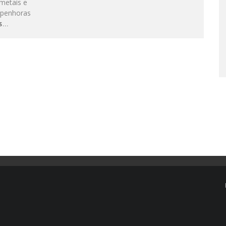
 metais e
 penhoras
...