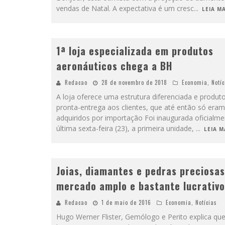
vendas de Natal. A expectativa é um cresc
...
LEIA MA
1ª loja especializada em produtos
aeronáuticos chega a BH
Redacao
28 de novembro de 2018
Economia
,
Notíc
A loja oferece uma estrutura diferenciada e produt
pronta-entrega aos clientes, que até então só eram
adquiridos por importação Foi inaugurada oficialme
última sexta-feira (23), a primeira unidade,
...
LEIA MA
Joias, diamantes e pedras preciosas
mercado amplo e bastante lucrativo
Redacao
1 de maio de 2016
Economia
,
Notícias
Hugo Werner Flister, Gemólogo e Perito explica que