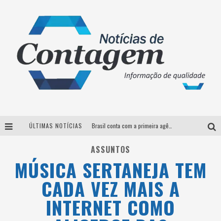
ÚLTIMAS NOTÍCIAS
Brasil conta com a primeira agência especializada exclusivamente no setor de bebidas
Thiaguinho em BH: pré-venda liberada para o show da turnê “Bem Black”
ASSUNTOS
MÚSICA SERTANEJA TEM
Votação para o concurso Rainha do Pedro Leopoldo Rodeio Show 2026 é liberada no G1
CADA VEZ MAIS A
Suzy Brasil desembarca em Belo Horizonte nesta quinta-feira com o espetáculo “Uma Noite Horripilante”
INTERNET COMO