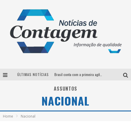
ÚLTIMAS NOTÍCIAS
Brasil conta com a primeira agência especializada exclusivamente no setor de bebidas
Thiaguinho em BH: pré-venda liberada para o show da turnê “Bem Black”
ASSUNTOS
NACIONAL
Votação para o concurso Rainha do Pedro Leopoldo Rodeio Show 2026 é liberada no G1
Suzy Brasil desembarca em Belo Horizonte nesta quinta-feira com o espetáculo “Uma Noite Horripilante”
Home
Nacional