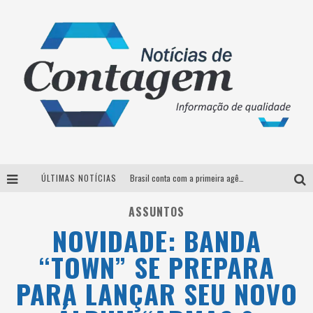
ÚLTIMAS NOTÍCIAS
Brasil conta com a primeira agência especializada exclusivamente no setor de bebidas
Thiaguinho em BH: pré-venda liberada para o show da turnê “Bem Black”
ASSUNTOS
NOVIDADE: BANDA
Votação para o concurso Rainha do Pedro Leopoldo Rodeio Show 2026 é liberada no G1
“TOWN” SE PREPARA
Suzy Brasil desembarca em Belo Horizonte nesta quinta-feira com o espetáculo “Uma Noite Horripilante”
PARA LANÇAR SEU NOVO