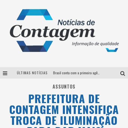
ÚLTIMAS NOTÍCIAS
Brasil conta com a primeira agência especializada exclusivamente no setor de bebidas
Thiaguinho em BH: pré-venda liberada para o show da turnê “Bem Black”
ASSUNTOS
PREFEITURA DE
Votação para o concurso Rainha do Pedro Leopoldo Rodeio Show 2026 é liberada no G1
CONTAGEM INTENSIFICA
Suzy Brasil desembarca em Belo Horizonte nesta quinta-feira com o espetáculo “Uma Noite Horripilante”
TROCA DE ILUMINAÇÃO