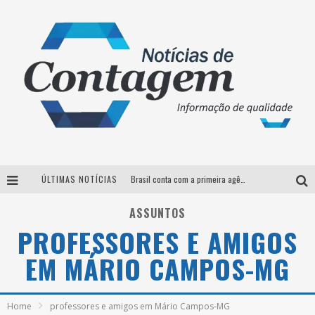
ÚLTIMAS NOTÍCIAS
Brasil conta com a primeira agência especializada exclusivamente no setor de bebidas
Thiaguinho em BH: pré-venda liberada para o show da turnê “Bem Black”
ASSUNTOS
PROFESSORES E AMIGOS
Votação para o concurso Rainha do Pedro Leopoldo Rodeio Show 2026 é liberada no G1
EM MÁRIO CAMPOS-MG
Suzy Brasil desembarca em Belo Horizonte nesta quinta-feira com o espetáculo “Uma Noite Horripilante”
Home
professores e amigos em Mário Campos-MG