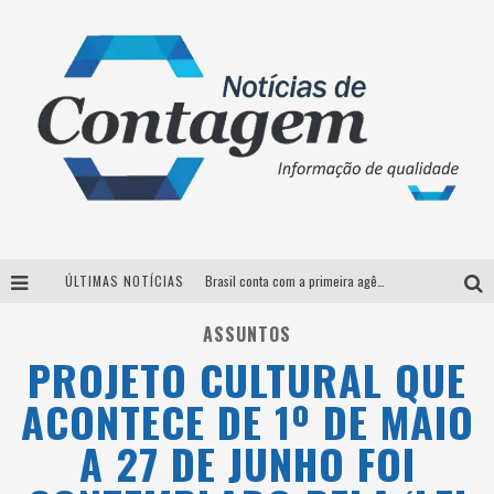
ÚLTIMAS NOTÍCIAS
Brasil conta com a primeira agência especializada exclusivamente no setor de bebidas
Thiaguinho em BH: pré-venda liberada para o show da turnê “Bem Black”
ASSUNTOS
PROJETO CULTURAL QUE
Votação para o concurso Rainha do Pedro Leopoldo Rodeio Show 2026 é liberada no G1
ACONTECE DE 1º DE MAIO
Suzy Brasil desembarca em Belo Horizonte nesta quinta-feira com o espetáculo “Uma Noite Horripilante”
A 27 DE JUNHO FOI