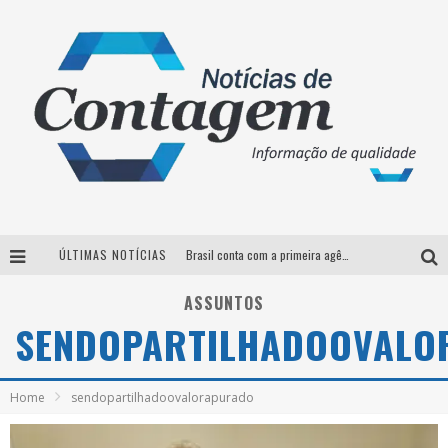
ÚLTIMAS NOTÍCIAS
Brasil conta com a primeira agência especializada exclusivamente no setor de bebidas
Thiaguinho em BH: pré-venda liberada para o show da turnê “Bem Black”
ASSUNTOS
SENDOPARTILHADOOVALO
Votação para o concurso Rainha do Pedro Leopoldo Rodeio Show 2026 é liberada no G1
Suzy Brasil desembarca em Belo Horizonte nesta quinta-feira com o espetáculo “Uma Noite Horripilante”
Home
sendopartilhadoovalorapurado