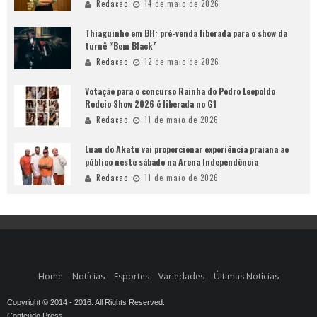
Redacao
14 de maio de 2026
Thiaguinho em BH: pré-venda liberada para o show da
turnê “Bem Black”
Redacao
12 de maio de 2026
Votação para o concurso Rainha do Pedro Leopoldo
Rodeio Show 2026 é liberada no G1
Redacao
11 de maio de 2026
Luau do Akatu vai proporcionar experiência praiana ao
público neste sábado na Arena Independência
Redacao
11 de maio de 2026
Home
Notícias
Esportes
Variedades
Últimas Notícias
Copyright © 2014 - 2016. All Rights Reserved.
Conteúdo Press