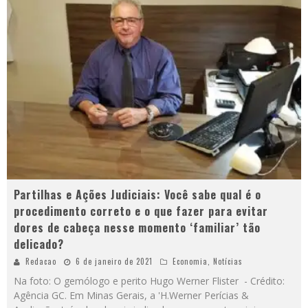
Partilhas e Ações Judiciais: Você sabe qual é o
procedimento correto e o que fazer para evitar
dores de cabeça nesse momento ‘familiar’ tão
delicado?
Redacao
6 de janeiro de 2021
Economia
,
Notícias
Na foto: O gemólogo e perito Hugo Werner Flister - Crédito:
Agência GC. Em Minas Gerais, a 'H.Werner Perícias &