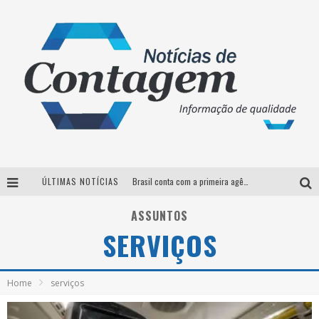
ÚLTIMAS NOTÍCIAS
Brasil conta com a primeira agência especializada exclusivamente no setor de bebidas
Thiaguinho em BH: pré-venda liberada para o show da turnê “Bem Black”
ASSUNTOS
SERVIÇOS
Votação para o concurso Rainha do Pedro Leopoldo Rodeio Show 2026 é liberada no G1
Suzy Brasil desembarca em Belo Horizonte nesta quinta-feira com o espetáculo “Uma Noite Horripilante”
Home
serviços