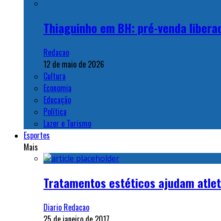
Thiaguinho em BH: pré-venda libera
Redacao
12 de maio de 2026
Cultura
Economia
Educação
Política
Lazer e Turismo
Esportes
Mais
Tratamentos estéticos ajudam atlet
Diario Redacao
25 de janeiro de 2017