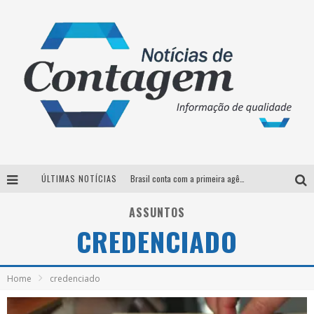
ÚLTIMAS NOTÍCIAS
Brasil conta com a primeira agência especializada exclusivamente no setor de bebidas
Thiaguinho em BH: pré-venda liberada para o show da turnê “Bem Black”
ASSUNTOS
CREDENCIADO
Votação para o concurso Rainha do Pedro Leopoldo Rodeio Show 2026 é liberada no G1
Suzy Brasil desembarca em Belo Horizonte nesta quinta-feira com o espetáculo “Uma Noite Horripilante”
Home
credenciado