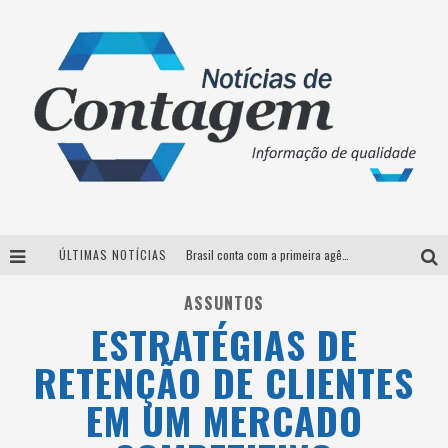
ÚLTIMAS NOTÍCIAS
Brasil conta com a primeira agência especializada exclusivamente no setor de bebidas
Thiaguinho em BH: pré-venda liberada para o show da turnê “Bem Black”
ASSUNTOS
ESTRATÉGIAS DE
Votação para o concurso Rainha do Pedro Leopoldo Rodeio Show 2026 é liberada no G1
RETENÇÃO DE CLIENTES
Suzy Brasil desembarca em Belo Horizonte nesta quinta-feira com o espetáculo “Uma Noite Horripilante”
EM UM MERCADO