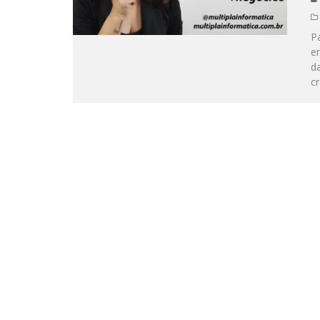
Pa
e
da
cr