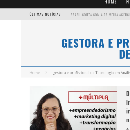
HOME
N
ÚLTIMAS NOTÍCIAS
GESTORA E PR
D
Home
gestora e profissional de Tecnologia em Anál
D
I
i
n