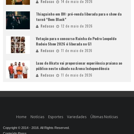
Redacao
14 de maio de 2026
Thiaguinho em BH: pré-venda liberada para o show da
turnê “Bem Black”
Redacao
12 de maio de 2026
Votação para o concurso Rainha do Pedro Leopoldo
Rodeio Show 2026 é liberada no G1
Redacao
11 de maio de 2026
Luau do Akatu vai proporcionar experiência praiana ao
público neste sábado na Arena Independência
Redacao
11 de maio de 2026
Home
Notícias
Esportes
Variedades
Últimas Notícias
Copyright © 2014 - 2016. All Rights Reserved.
Conteúdo Press