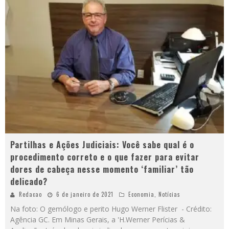
Partilhas e Ações Judiciais: Você sabe qual é o
procedimento correto e o que fazer para evitar
dores de cabeça nesse momento ‘familiar’ tão
delicado?
Redacao
6 de janeiro de 2021
Economia
,
Notícias
Na foto: O gemólogo e perito Hugo Werner Flister - Crédito:
Agência GC. Em Minas Gerais, a 'H.Werner Perícias &