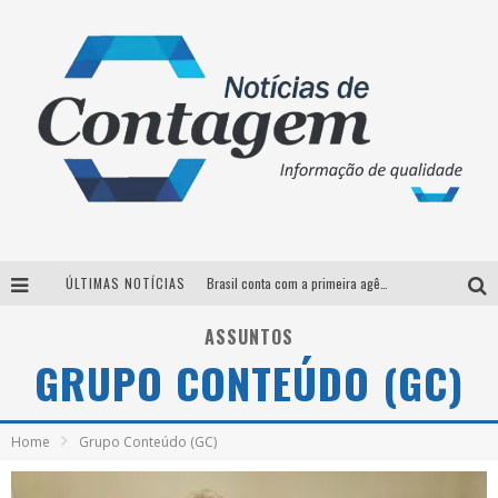
ÚLTIMAS NOTÍCIAS
Brasil conta com a primeira agência especializada exclusivamente no setor de bebidas
Thiaguinho em BH: pré-venda liberada para o show da turnê “Bem Black”
ASSUNTOS
GRUPO CONTEÚDO (GC)
Votação para o concurso Rainha do Pedro Leopoldo Rodeio Show 2026 é liberada no G1
Suzy Brasil desembarca em Belo Horizonte nesta quinta-feira com o espetáculo “Uma Noite Horripilante”
Home
Grupo Conteúdo (GC)