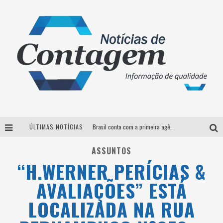
ÚLTIMAS NOTÍCIAS
Brasil conta com a primeira agência especializada exclusivamente no setor de bebidas
Thiaguinho em BH: pré-venda liberada para o show da turnê “Bem Black”
ASSUNTOS
“H.WERNER PERÍCIAS &
Votação para o concurso Rainha do Pedro Leopoldo Rodeio Show 2026 é liberada no G1
AVALIAÇÕES” ESTÁ
Suzy Brasil desembarca em Belo Horizonte nesta quinta-feira com o espetáculo “Uma Noite Horripilante”
LOCALIZADA NA RUA