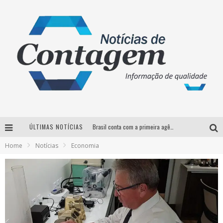
ÚLTIMAS NOTÍCIAS
Brasil conta com a primeira agência especializada exclusivamente no setor de bebidas
Home
Notícias
Economia
Thiaguinho em BH: pré-venda liberada para o show da turnê “Bem Black”
Votação para o concurso Rainha do Pedro Leopoldo Rodeio Show 2026 é liberada no G1
Suzy Brasil desembarca em Belo Horizonte nesta quinta-feira com o espetáculo “Uma Noite Horripilante”