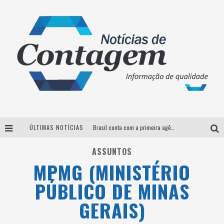
ÚLTIMAS NOTÍCIAS
Brasil conta com a primeira agência especializada exclusivamente no setor de bebidas
Thiaguinho em BH: pré-venda liberada para o show da turnê “Bem Black”
ASSUNTOS
MPMG (MINISTÉRIO
Votação para o concurso Rainha do Pedro Leopoldo Rodeio Show 2026 é liberada no G1
PÚBLICO DE MINAS
Suzy Brasil desembarca em Belo Horizonte nesta quinta-feira com o espetáculo “Uma Noite Horripilante”
GERAIS)