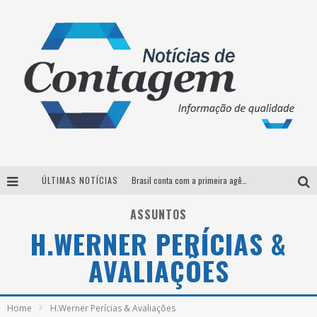
ÚLTIMAS NOTÍCIAS
Brasil conta com a primeira agência especializada exclusivamente no setor de bebidas
Thiaguinho em BH: pré-venda liberada para o show da turnê “Bem Black”
ASSUNTOS
H.WERNER PERÍCIAS &
Votação para o concurso Rainha do Pedro Leopoldo Rodeio Show 2026 é liberada no G1
AVALIAÇÕES
Suzy Brasil desembarca em Belo Horizonte nesta quinta-feira com o espetáculo “Uma Noite Horripilante”
Home
H.Werner Perícias & Avaliações