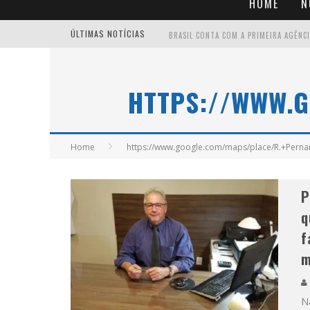
HOME
N
ÚLTIMAS NOTÍCIAS
HTTPS://WWW.
Home
https://www.google.com/maps/place/R.+Pern
P
q
f
m
Na