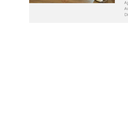
Ag
Av
D