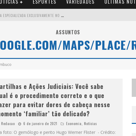
OTÍCIAS
ESPORTES
VARIEDADES
ÚLTIMAS NOT
B
RASIL CONTA COM A PRIMEIRA AGÊNCIA ESPECIALIZADA EXCLUSIVAMENTE NO SETOR DE BEBIDAS
T
HIAGUINHO EM BH: PRÉ-VENDA LIBERADA PARA O SHOW DA TURNÊ “BEM BLACK”
ASSUNTOS
GOOGLE.COM/MAPS/PLACE/
V
OTAÇÃO PARA O CONCURSO RAINHA DO PEDRO LEOPOLDO RODEIO SHOW 2026 É LIBERADA NO G1
S
UZY BRASIL DESEMBARCA EM BELO HORIZONTE NESTA QUINTA-FEIRA COM O ESPETÁCULO “UMA NOITE HORRIPILANTE”
ambuco
artilhas e Ações Judiciais: Você sabe
ual é o procedimento correto e o que
azer para evitar dores de cabeça nesse
omento ‘familiar’ tão delicado?
Redacao
6 de janeiro de 2021
Economia
,
Notícias
 foto: O gemólogo e perito Hugo Werner Flister - Crédito: