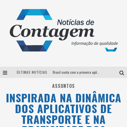
ÚLTIMAS NOTÍCIAS
Brasil conta com a primeira agência especializada exclusivamente no setor de bebidas
Thiaguinho em BH: pré-venda liberada para o show da turnê “Bem Black”
ASSUNTOS
INSPIRADA NA DINÂMICA
Votação para o concurso Rainha do Pedro Leopoldo Rodeio Show 2026 é liberada no G1
DOS APLICATIVOS DE
Suzy Brasil desembarca em Belo Horizonte nesta quinta-feira com o espetáculo “Uma Noite Horripilante”
TRANSPORTE E NA