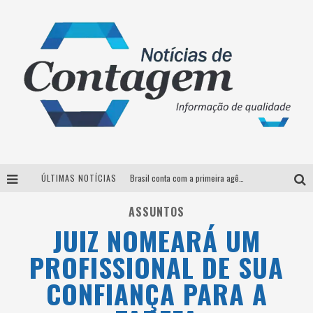
ÚLTIMAS NOTÍCIAS
Brasil conta com a primeira agência especializada exclusivamente no setor de bebidas
Thiaguinho em BH: pré-venda liberada para o show da turnê “Bem Black”
ASSUNTOS
JUIZ NOMEARÁ UM
Votação para o concurso Rainha do Pedro Leopoldo Rodeio Show 2026 é liberada no G1
PROFISSIONAL DE SUA
Suzy Brasil desembarca em Belo Horizonte nesta quinta-feira com o espetáculo “Uma Noite Horripilante”
CONFIANÇA PARA A