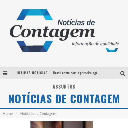
ÚLTIMAS NOTÍCIAS
Brasil conta com a primeira agência especializada exclusivamente no setor de bebidas
Thiaguinho em BH: pré-venda liberada para o show da turnê “Bem Black”
ASSUNTOS
NOTÍCIAS DE CONTAGEM
Votação para o concurso Rainha do Pedro Leopoldo Rodeio Show 2026 é liberada no G1
Suzy Brasil desembarca em Belo Horizonte nesta quinta-feira com o espetáculo “Uma Noite Horripilante”
Home
Notícias de Contagem