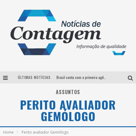
ÚLTIMAS NOTÍCIAS
Brasil conta com a primeira agência especializada exclusivamente no setor de bebidas
Thiaguinho em BH: pré-venda liberada para o show da turnê “Bem Black”
ASSUNTOS
PERITO AVALIADOR
Votação para o concurso Rainha do Pedro Leopoldo Rodeio Show 2026 é liberada no G1
GEMÓLOGO
Suzy Brasil desembarca em Belo Horizonte nesta quinta-feira com o espetáculo “Uma Noite Horripilante”
Home
Perito avaliador Gemólogo