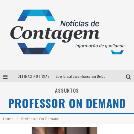
ÚLTIMAS NOTÍCIAS
Suzy Brasil desembarca em Belo Horizonte nesta quinta-feira com o espetáculo “Uma Noite Horripilante”
Brasil conta com a primeira agência especializada exclusivamente no setor de bebidas
ASSUNTOS
PROFESSOR ON DEMAND
Thiaguinho em BH: pré-venda liberada para o show da turnê “Bem Black”
Exposete 2026 já vendeu 70% dos ingressos a pouco mais de um mês do evento
Home
Professor On Demand