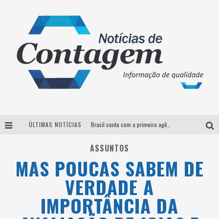
ÚLTIMAS NOTÍCIAS
Brasil conta com a primeira agência especializada exclusivamente no setor de bebidas
Thiaguinho em BH: pré-venda liberada para o show da turnê “Bem Black”
ASSUNTOS
MAS POUCAS SABEM DE
Votação para o concurso Rainha do Pedro Leopoldo Rodeio Show 2026 é liberada no G1
VERDADE A
Suzy Brasil desembarca em Belo Horizonte nesta quinta-feira com o espetáculo “Uma Noite Horripilante”
IMPORTÂNCIA DA